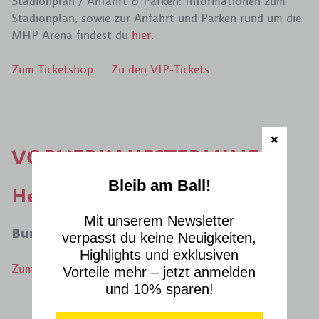
Stadionplan / Anfahrt & Parken: Informationen zum
Stadionplan, sowie zur Anfahrt und Parken rund um die
MHP Arena findest du
hier
.
Zum Ticketshop
Zu den VIP-Tickets
VORVERKAUFSTERMINE
Bleib am Ball!
Heimspiele VfB STUTTGART
Mit unserem Newsletter
Bundesliga:
verpasst du keine Neuigkeiten,
Highlights und exklusiven
Zum Ticketshop
Vorteile mehr – jetzt anmelden
und 10% sparen!