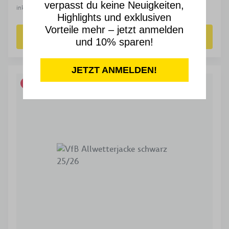
verpasst du keine Neuigkeiten,
inkl. gesetzl. MwSt. zzgl. Versandkosten
Highlights und exklusiven
Vorteile mehr – jetzt anmelden
ZUM PRODUKT
und 10% sparen!
JETZT ANMELDEN!
SALE