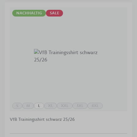
NACHHALTIG
SALE
S
M
L
XL
XXL
3XL
4XL
VfB Trainingsshirt schwarz 25/26