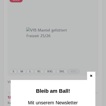
S
M
L
XL
XXL
3XL
4XL
VfB Mantel gefüttert Freizeit 25/26
Bleib am Ball!
125,00 €
145,00 €
Mit unserem Newsletter
Bestpreis in den letzten 30 Tagen
125,00 €