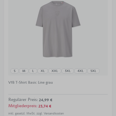
S
M
L
XL
XXL
3XL
4XL
5XL
VfB T-Shirt Basic Line grau
Regulärer Preis
:
24,99 €
Mitgliederpreis
:
23,74 €
inkl. gesetzl. MwSt. zzgl. Versandkosten