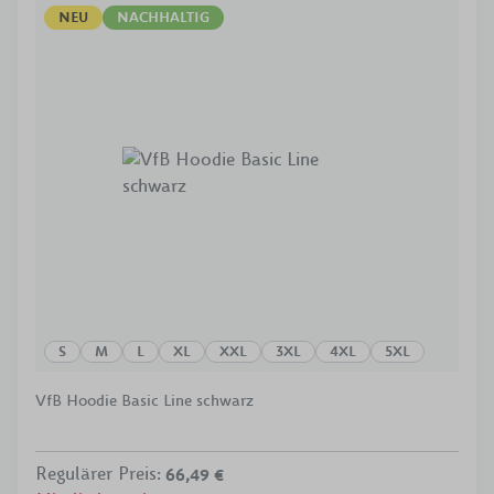
NEU
NACHHALTIG
S
M
L
XL
XXL
3XL
4XL
5XL
VfB Hoodie Basic Line schwarz
Regulärer Preis
:
66,49 €