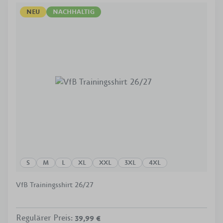
NEU
NACHHALTIG
S
M
L
XL
XXL
3XL
4XL
VfB Trainingsshirt 26/27
Regulärer Preis
:
39,99 €