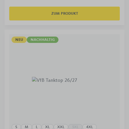
ZUM PRODUKT
NEU
NACHHALTIG
S
M
L
XL
XXL
3XL
4XL