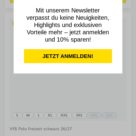
Mit unserem Newsletter
verpasst du keine Neuigkeiten,
NEU
NACHHALTIG
Highlights und exklusiven
Vorteile mehr – jetzt anmelden
und 10% sparen!
JETZT ANMELDEN!
S
M
L
XL
XXL
3XL
4XL
5XL
VfB Polo Freizeit schwarz 26/27