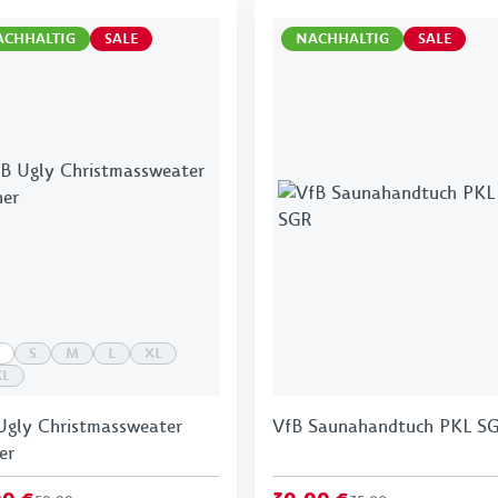
ACHHALTIG
SALE
NACHHALTIG
SALE
S
M
L
XL
XL
Ugly Christmassweater
VfB Saunahandtuch PKL S
er