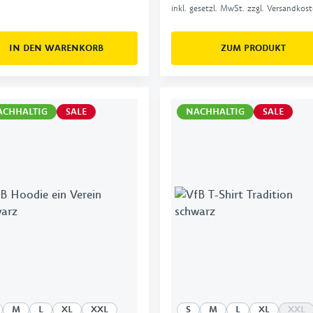
inkl. gesetzl. MwSt. zzgl. Versandkos
IN DEN WARENKORB
ZUM PRODUKT
ACHHALTIG
SALE
NACHHALTIG
SALE
M
L
XL
XXL
S
M
L
XL
XXL