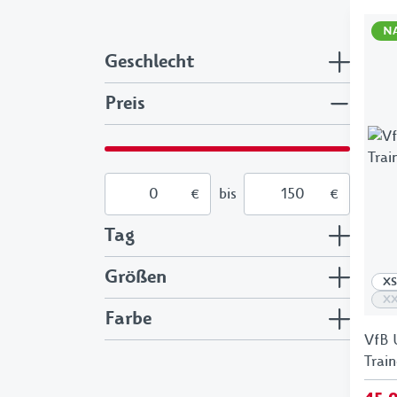
N
Geschlecht
Preis
€
bis
€
Tag
Größen
XS
X
Farbe
VfB 
Train