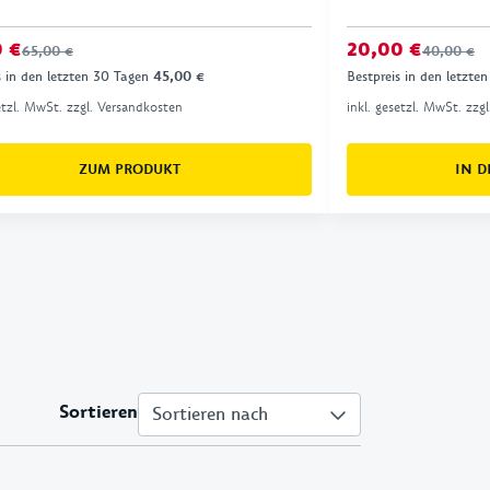
0 €
20,00 €
65,00 €
40,00 €
s in den letzten 30 Tagen
45,00 €
Bestpreis in den letzte
setzl. MwSt. zzgl. Versandkosten
inkl. gesetzl. MwSt. zzg
ZUM PRODUKT
IN 
Sortieren