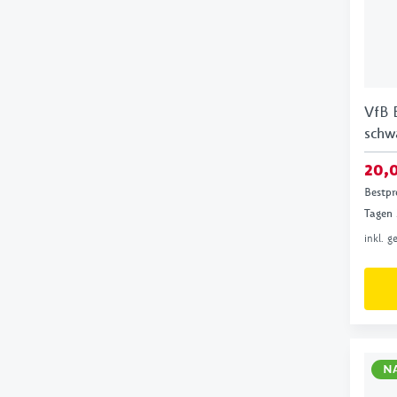
VfB 
schw
20,
Bestpr
Tagen
inkl. 
N