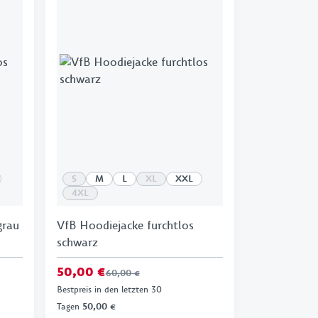
S
M
L
XL
XXL
4XL
grau
VfB Hoodiejacke furchtlos
schwarz
50,00 €
60,00 €
Bestpreis in den letzten 30
Tagen
50,00 €