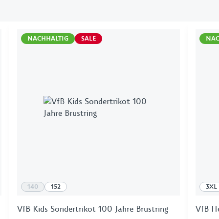
Handtücher
Schl
Bettwäsche & Kissen
Tasc
NACHHALTIG
SALE
NAC
Schreibwaren
VfB
Grillen
140
152
3XL
VfB Kids Sondertrikot 100 Jahre Brustring
VfB H