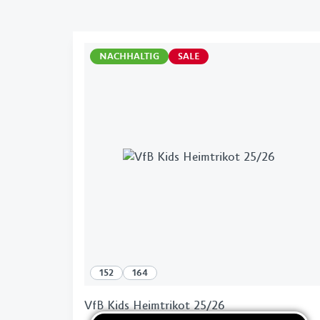
Fahnen & Wimpel
Pins & Aufnäher
NACHHALTIG
SALE
152
164
VfB Kids Heimtrikot 25/26