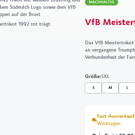
Handtücher
Schl
NACHHALTIG
Bettwäsche & Kissen
Tasc
VfB Meister
Schreibwaren
VfB
Grillen
Das VfB Meistertrikot 
an vergangene Triumph
Verbundenheit der Fan
Größe
:
5XL
S
M
L
Fast Ausverkauf
Werktagen