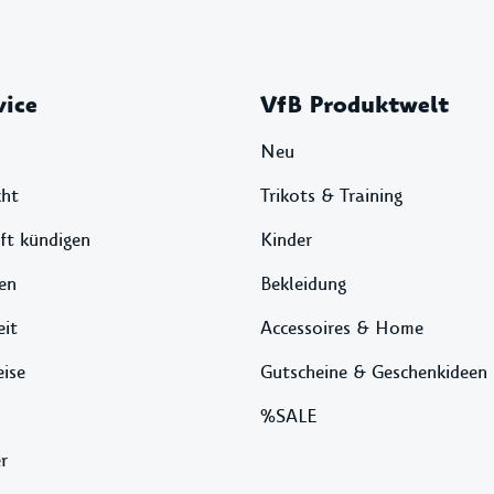
vice
VfB Produktwelt
Neu
cht
Trikots & Training
ft kündigen
Kinder
en
Bekleidung
eit
Accessoires & Home
ise
Gutscheine & Geschenkideen
%SALE
r