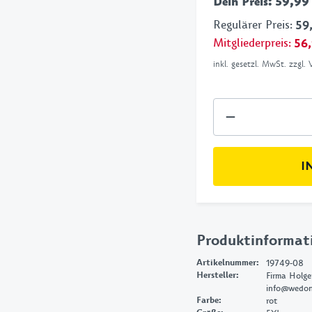
Dein Preis
:
59,99
Regulärer Preis
:
59
Mitgliederpreis
:
56
inkl. gesetzl. MwSt. zzgl.
I
Produktinformat
Artikelnummer
:
19749-08
Hersteller
:
Firma Holg
info@wedon
Farbe
:
rot