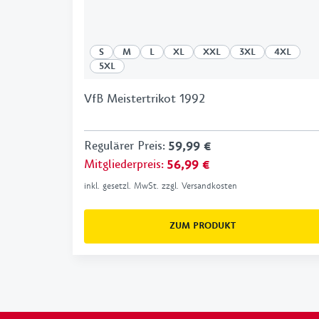
S
M
L
XL
XXL
3XL
4XL
5XL
VfB Meistertrikot 1992
Regulärer Preis
:
59,99 €
Mitgliederpreis
:
56,99 €
inkl. gesetzl. MwSt. zzgl. Versandkosten
ZUM PRODUKT