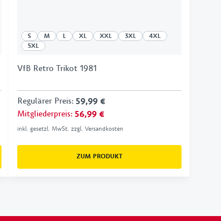
S
M
L
XL
XXL
3XL
4XL
5XL
VfB Retro Trikot 1981
Regulärer Preis
:
59,99 €
Mitgliederpreis
:
56,99 €
inkl. gesetzl. MwSt. zzgl. Versandkosten
ZUM PRODUKT