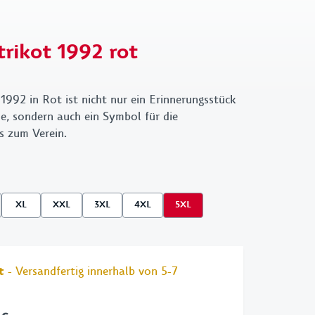
üsselanhänger
New Era
BAG
hen & Geldbörsen
70s Kollektion
VfB x
trikot 1992 rot
Kleinigkeit
 X GOT BAG
1893
VfB X Pepsi
Retro
1992 in Rot ist nicht nur ein Erinnerungsstück
e, sondern auch ein Symbol für die
Wappen
s zum Verein.
Cannstatter
Kollektion
Clubhouse
XL
XXL
3XL
4XL
5XL
t
- Versandfertig innerhalb von 5-7