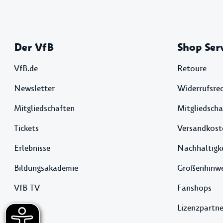
Der VfB
Shop Ser
VfB.de
Retoure
Newsletter
Widerrufsre
Mitgliedschaften
Mitgliedscha
Tickets
Versandkost
Erlebnisse
Nachhaltigk
Bildungsakademie
Größenhinwe
VfB TV
Fanshops
Lizenzpartne