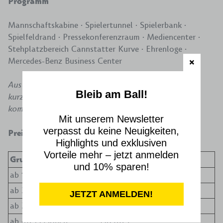
Programm
Mannschaftskabine · Spielertunnel · Spielerbank ·
Spielfeldrand · Pressekonferenzraum · Mediencenter ·
Stehplatzbereich Cannstatter Kurve · Ehrenloge ·
Mercedes-Benz Business Center
Aus Sicherheits- und Veranstaltungsgründen kann es
Bleib am Ball!
kurzfristig zu Sperrungen einzelner Programmpunkte
kommen.
Mit unserem Newsletter
verpasst du keine Neuigkeiten,
Preise
Highlights und exklusiven
Vorteile mehr – jetzt anmelden
Gruppengröße
Kosten pro Person
und 10% sparen!
ab 15 Personen
19,00 €
ab 20 Personen
18,00 €
JETZT ANMELDEN!
ab 30 Personen
17,00 €
ab 40 Personen
16,00 €