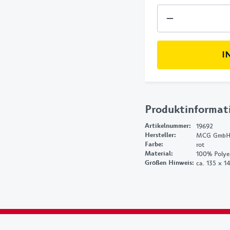
I
Produktinformat
Artikelnummer
:
19692
Hersteller
:
Farbe
:
rot
Material
:
100% Polyes
Größen Hinweis
:
ca. 135 x 1