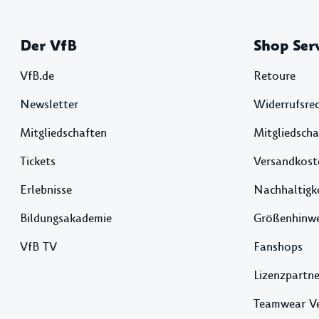
Der VfB
Shop Ser
VfB.de
Retoure
Newsletter
Widerrufsre
Mitgliedschaften
Mitgliedscha
Tickets
Versandkost
Erlebnisse
Nachhaltigk
Bildungsakademie
Größenhinwe
VfB TV
Fanshops
Lizenzpartne
Teamwear V