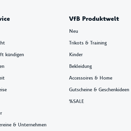
vice
VfB Produktwelt
Neu
cht
Trikots & Training
ft kündigen
Kinder
en
Bekleidung
eit
Accessoires & Home
ise
Gutscheine & Geschenkideen
%SALE
r
ereine & Unternehmen