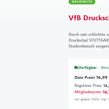
Handtücher
Schl
NACHHALTIG
Bettwäsche & Kissen
Tasc
VfB Drucks
Schreibwaren
VfB
Grillen
Durch sein schlichtes 
Druckschal STUTTGART 
Stadionbesuch ausgest
Verfügbar
- Ver
Dein Preis
:
16,99
Regulärer Preis
:
16
Mitgliederpreis
:
16,
inkl. gesetzl. MwSt. zzgl.