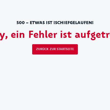
Bleib am Ba
Mit unserem Newsletter
keine Neuigkeiten, Hig
500 – ETWAS IST !SCHIEFGELAUFEN!
exklusiven Vorteile m
y, ein Fehler ist aufget
anmelden und 10%
ZURÜCK ZUR STARTSEITE
JETZT ANME