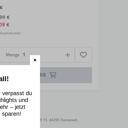
 €
,99 €
09 €
 Versandkosten
Menge
N DEN WARENKORB
ll!
 verpasst du
hlights und
ionen
ehr – jetzt
 sparen!
 GmbH, Otto-Hesse-Str. 19 T3, 64293 Darmstadt,