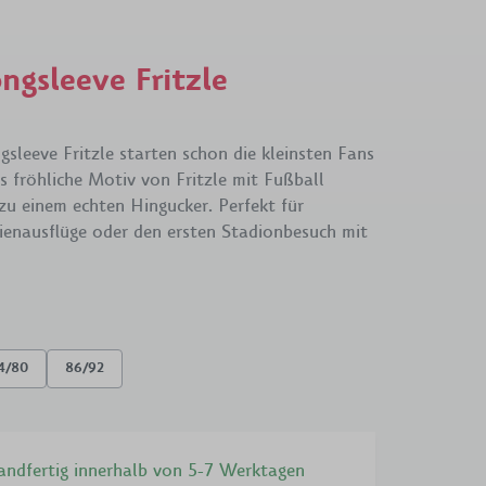
üsselanhänger
New Era
BAG
hen & Geldbörsen
70s Kollektion
VfB x
ngsleeve Fritzle
Kleinigkeit
 X GOT BAG
1893
VfB X Pepsi
Retro
leeve Fritzle starten schon die kleinsten Fans
 fröhliche Motiv von Fritzle mit Fußball
Wappen
zu einem echten Hingucker. Perfekt für
ienausflüge oder den ersten Stadionbesuch mit
Cannstatter
Kollektion
Clubhouse
4/80
86/92
sandfertig innerhalb von 5-7 Werktagen