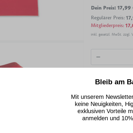
Dein Preis
:
17,99
Regulärer Preis
:
17
Mitgliederpreis
:
17,
inkl. gesetzl. MwSt. zzgl.
I
Bleib am Ba
Mit unserem Newsletter
keine Neuigkeiten, Hig
Produktinformat
exklusiven Vorteile m
anmelden und 10%
Artikelnummer
:
11948
Hersteller
:
Fidu Brands