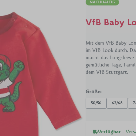
Handtücher
Schl
NACHHALTIG
Bettwäsche & Kissen
Tasc
VfB Baby Lo
Schreibwaren
VfB
Grillen
Mit dem VfB Baby Longs
im VfB-Look durch. Das
macht das Longsleeve 
gemütliche Tage, Famil
dem VfB Stuttgart.
Größe
:
50/56
62/68
7
Verfügbar
- Ver