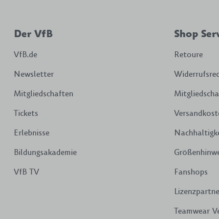
Der VfB
Shop Ser
VfB.de
Retoure
Newsletter
Widerrufsre
Mitgliedschaften
Mitgliedscha
Tickets
Versandkost
Erlebnisse
Nachhaltigk
Bildungsakademie
Größenhinwe
VfB TV
Fanshops
Lizenzpartne
Teamwear V