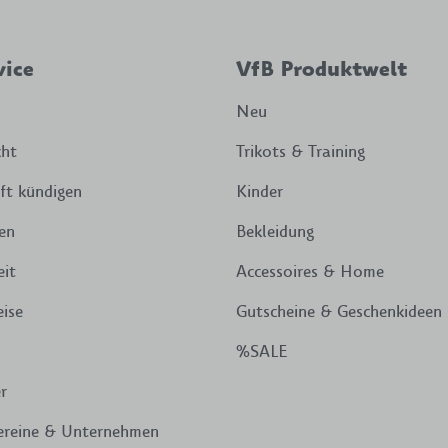
vice
VfB Produktwelt
Neu
cht
Trikots & Training
ft kündigen
Kinder
en
Bekleidung
eit
Accessoires & Home
ise
Gutscheine & Geschenkideen
%SALE
r
ereine & Unternehmen