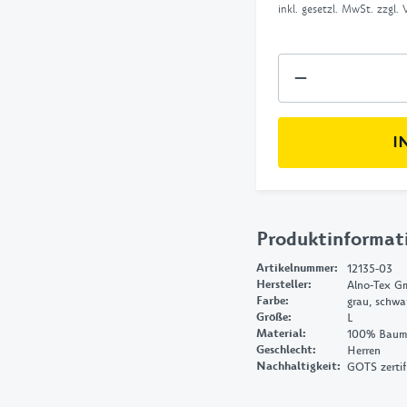
inkl. gesetzl. MwSt. zzgl.
I
Produktinformat
Artikelnummer
:
12135-03
Hersteller
:
Alno-Tex Gm
Farbe
:
grau, schwa
Größe
:
L
Material
:
100% Baumw
Geschlecht
:
Herren
Nachhaltigkeit
:
GOTS zertifi