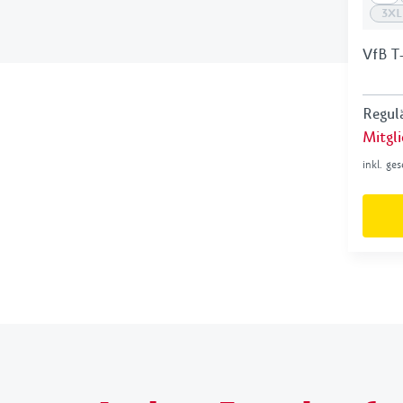
3XL
VfB T
Regulä
Mitgli
inkl. ge