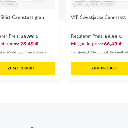
4XL
3XL
4XL
5XL
-Shirt Cannstatt grau
VfB Sweatjacke Cannstatt 
rer Preis
:
29,99 €
Regulärer Preis
:
69,99 €
ederpreis
:
28,49 €
Mitgliederpreis
:
66,49 €
setzl. MwSt. zzgl. Versandkosten
inkl. gesetzl. MwSt. zzgl. Versandkos
ZUM PRODUKT
ZUM PRODUKT