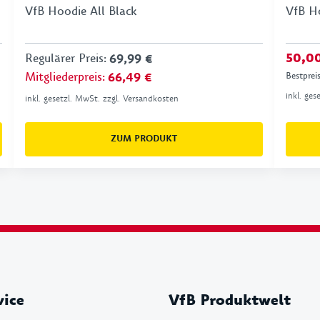
VfB Hoodie All Black
VfB Ho
Regulärer Preis
:
69,99 €
50,0
Mitgliederpreis
:
66,49 €
Bestprei
inkl. ge
inkl. gesetzl. MwSt. zzgl. Versandkosten
ZUM PRODUKT
vice
VfB Produktwelt