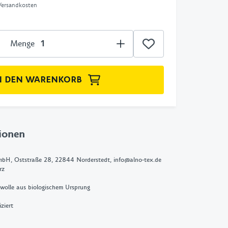
 Versandkosten
Menge
N DEN WARENKORB
ionen
bH, Oststraße 28, 22844 Norderstedt, info@alno-tex.de
rz
olle aus biologischem Ursprung
ziert