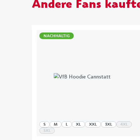
Andere Fans kauft
NACHHALTIG
S
M
L
XL
XXL
3XL
4XL
5XL