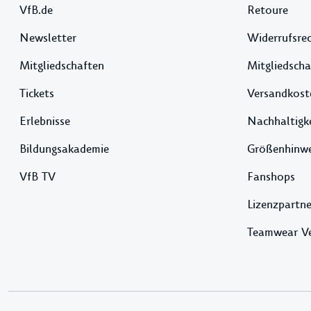
VfB.de
Retoure
Newsletter
Widerrufsre
Mitgliedschaften
Mitgliedscha
Tickets
Versandkost
Erlebnisse
Nachhaltigk
Bildungsakademie
Größenhinwe
VfB TV
Fanshops
Lizenzpartne
Teamwear V