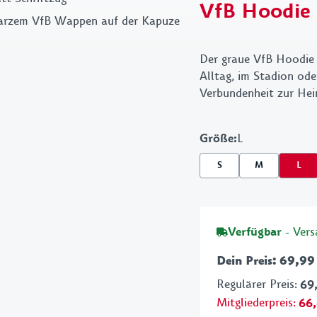
VfB Hoodie 
Schreibwaren
VfB
Grillen
Der graue VfB Hoodie 
Alltag, im Stadion ode
Verbundenheit zur Heim
Größe
:
L
S
M
L
Verfügbar
- Ver
Dein Preis
:
69,99
Regulärer Preis
:
69
Mitgliederpreis
:
66