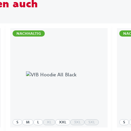
en auch
NACHHALTIG
NAC
S
M
L
XL
XXL
3XL
5XL
S