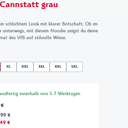
Cannstatt grau
Kleinigkeit
 X GOT BAG
1893
VfB X Pepsi
Retro
in schlichtem Look mit klarer Botschaft. Ob im
r unterwegs, mit diesem Hoodie zeigst du deine
Wappen
at des VfB auf stilvolle Weise.
Cannstatter
Kollektion
Clubhouse
XL
XXL
3XL
4XL
5XL
sandfertig innerhalb von 5-7 Werktagen
 €
,99 €
,49 €