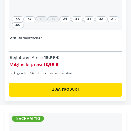
36
37
38
39
41
42
43
44
45
46
VfB Badelatschen
Regulärer Preis
:
19,99 €
Mitgliederpreis
:
18,99 €
inkl. gesetzl. MwSt. zzgl. Versandkosten
ZUM PRODUKT
NACHHALTIG