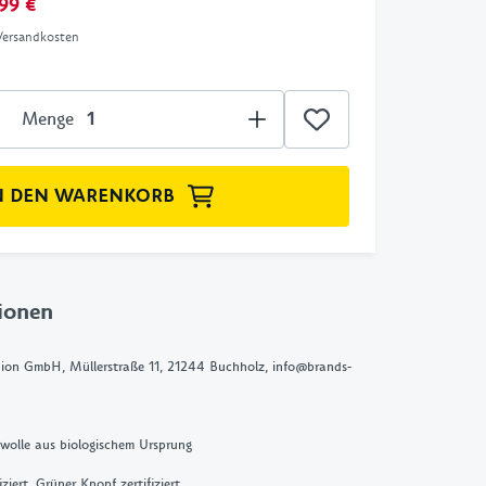
99 €
 Versandkosten
Menge
N DEN WARENKORB
ionen
ion GmbH, Müllerstraße 11, 21244 Buchholz, info@brands-
olle aus biologischem Ursprung
ziert, Grüner Knopf zertifiziert