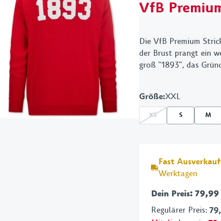
VfB Premium
Schreibwaren
VfB
Grillen
Die VfB Premium Strick
der Brust prangt ein we
groß "1893", das Gründ
Größe
:
XXL
XS
S
M
Fast Ausverkauf
Werktagen
Dein Preis
:
79,99
Regulärer Preis
:
79