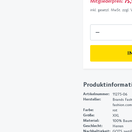
Mitgliederpreis
:
75,
inkl. gesetzl. MwSt. zzgl.
I
Produktinformat
Artikelnummer
:
11275-06
Hersteller
:
Brands Fash
fashion.com
Farbe
:
rot
Größe
:
XXL
Material
:
100% Baumw
Geschlecht
:
Herren
Nachhaltigkeit
:
GOTS zertifi