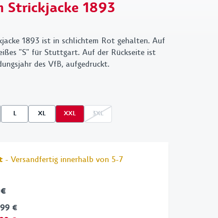
 Strickjacke 1893
Kleinigkeit
 X GOT BAG
1893
VfB X Pepsi
Retro
jacke 1893 ist in schlichtem Rot gehalten. Auf
ißes "S" für Stuttgart. Auf der Rückseite ist
Wappen
ungsjahr des VfB, aufgedruckt.
Cannstatter
Kollektion
Clubhouse
L
XL
XXL
3XL
t
- Versandfertig innerhalb von 5-7
 €
,99 €