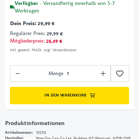
Verfügbar
- Versandfertig innerhalb von 5-7
Werktagen
Dein Preis
:
29,99 €
Regulärer Preis
:
29,99 €
Mitgliederpreis
:
28,49 €
inkl. gesetzl. MwSt. zzgl. Versandkosten
Menge
IN DEN WARENKORB
Produktinformationen
Artikelnummer
:
11570
Hersteller
:
New Era Cap Co Ltd, Building H3,Westcott, HP18 0XB