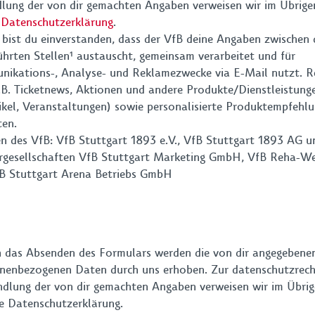
lung der von dir gemachten Angaben verweisen wir im Übrige
e
Datenschutzerklärung
.
bist du einverstanden, dass der VfB deine Angaben zwischen 
ührten Stellen¹ austauscht, gemeinsam verarbeitet und für
ikations-, Analyse- und Reklamezwecke via E-Mail nutzt. 
.B. Ticketnews, Aktionen und andere Produkte/Dienstleistunge
ikel, Veranstaltungen) sowie personalisierte Produktempfehl
ten.
len des VfB: VfB Stuttgart 1893 e.V., VfB Stuttgart 1893 AG u
rgesellschaften VfB Stuttgart Marketing GmbH, VfB Reha-
B Stuttgart Arena Betriebs GmbH
 das Absenden des Formulars werden die von dir angegebene
nenbezogenen Daten durch uns erhoben. Zur datenschutzrech
dlung der von dir gemachten Angaben verweisen wir im Übrig
e Datenschutzerklärung.