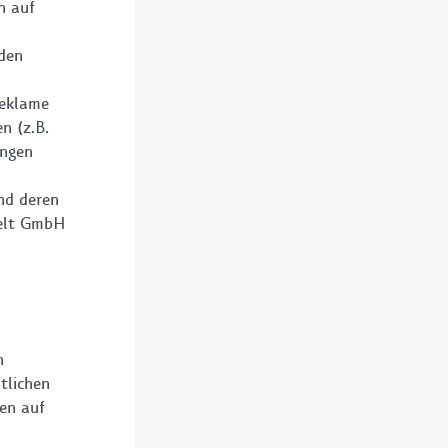
n auf
den
Reklame
n (z.B.
ungen
nd deren
Welt GmbH
n
tlichen
en auf