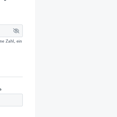
e Zahl, ein
ll!
 verpasst du
hlights und
ehr – jetzt
 sparen!
*
LDEN!