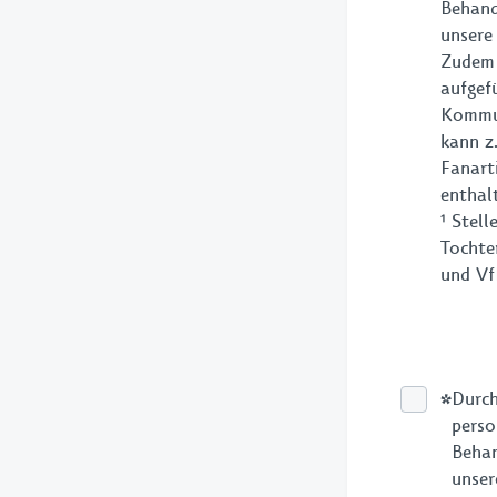
Behand
unser
Zudem 
aufgef
Kommun
kann z
Fanart
enthal
¹ Stel
Tochte
und Vf
*
Durch
perso
Behan
unser