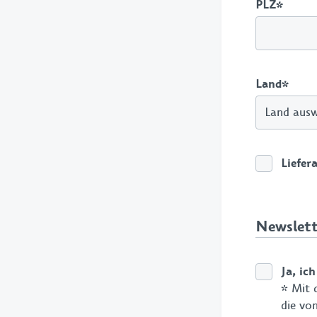
PLZ
*
Land
*
Liefer
Newslett
Ja, ic
* Mit 
die vo