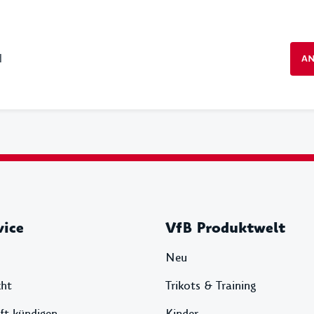
d
A
vice
VfB Produktwelt
Neu
cht
Trikots & Training
ft kündigen
Kinder