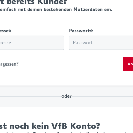
t bereits Kunde?
Handtücher
Schl
 einfach mit deinen bestehenden Nutzerdaten ein.
Bettwäsche & Kissen
Tasc
Schreibwaren
VfB
esse
*
Passwort
*
Grillen
rgessen?
A
oder
st noch kein VfB Konto?