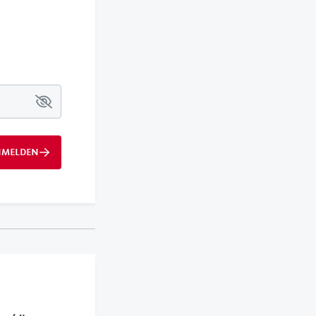
üsselanhänger
New Era
BAG
hen & Geldbörsen
70s Kollektion
VfB x
Kleinigkeit
 X GOT BAG
1893
VfB X Pepsi
Retro
Wappen
NMELDEN
Cannstatter
Kollektion
Clubhouse