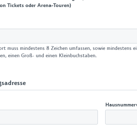
on Tickets oder Arena-Touren)
rt muss mindestens 8 Zeichen umfassen, sowie mindestens ein
Bleib am Ba
en, einen Groß- und einen Kleinbuchstaben.
Mit unserem Newsletter
keine Neuigkeiten, Hig
sadresse
exklusiven Vorteile m
anmelden und 10%
Hausnummer
JETZT ANME