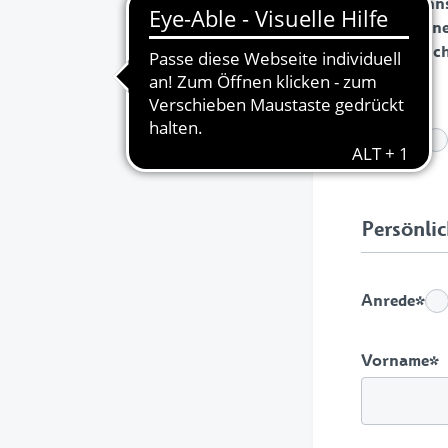
Dann kanns
Anlage ein
erforderlic
Ich bin
*
Persönli
Anrede
*
Vorname
*